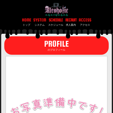
コンカフェ あるこほりっく 秋葉原院
HOME
SYSTEM
SCHEDULE
RECRUIT
ACCESS
トップ
システム
スケジュール
求人案内
アクセス
コ
PROFILE
ン
のプロフィール
カ
フ
ェ
あ
る
こ
ほ