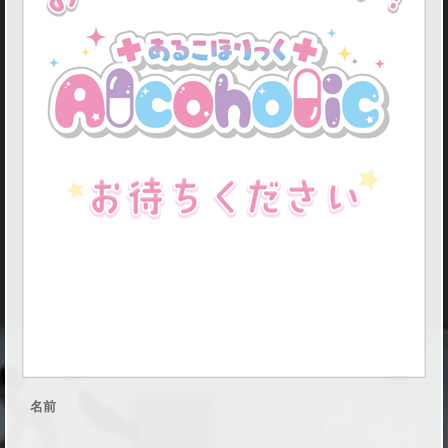
り
っ
く
秋
葉
原
院
の
コ
ン
セ
プ
ト
名前