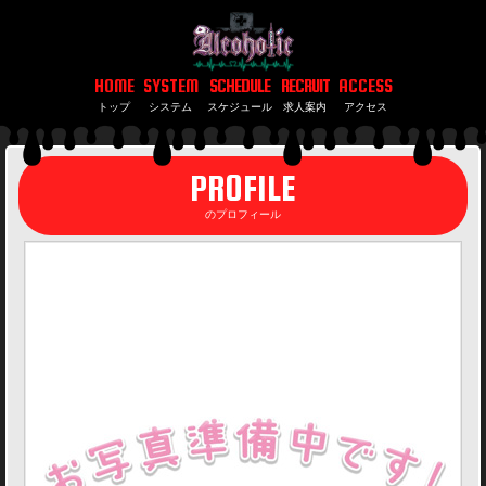
コンカフェ あるこほりっく 秋葉原院
HOME
SYSTEM
SCHEDULE
RECRUIT
ACCESS
トップ
システム
スケジュール
求人案内
アクセス
コ
PROFILE
ン
のプロフィール
カ
フ
ェ
あ
る
こ
ほ