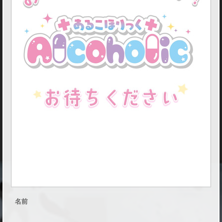
り
っ
く
秋
葉
原
院
の
コ
ン
セ
プ
ト
名前