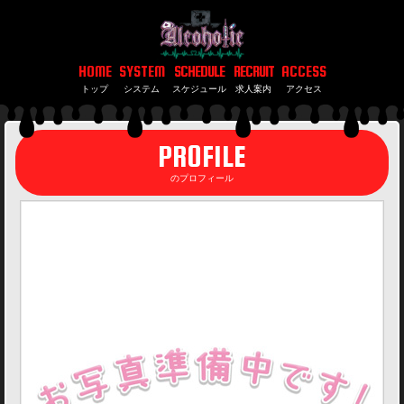
コンカフェ あるこほりっく 秋葉原院
HOME
SYSTEM
SCHEDULE
RECRUIT
ACCESS
トップ
システム
スケジュール
求人案内
アクセス
コ
PROFILE
ン
のプロフィール
カ
フ
ェ
あ
る
こ
ほ