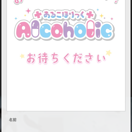
り
っ
く
秋
葉
原
院
の
コ
ン
セ
プ
ト
名前